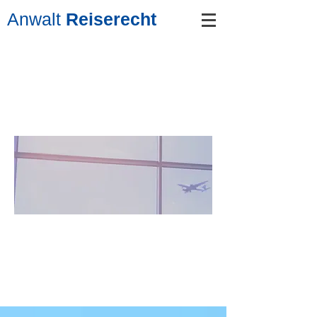
Anwalt
Reiserecht
Anwal
tReise
recht
Blog
Auf unserem Blog finden Sie
interessante und nützliche Artikel zum
Thema Reiserecht.
Zudem finden Sie viele Ratschläge zu
spezifischen Problemen auf Reisen.