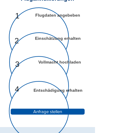
1
Flugdaten angebeben
Einschätzung erhalten
2
3
Vollmacht hochladen
4
Entschädigung erhalten
Anfrage stellen