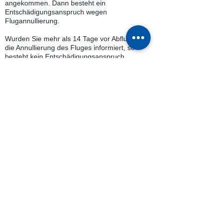
angekommen. Dann besteht ein
Entschädigungsanspruch wegen
Flugannullierung.
Wurden Sie mehr als 14 Tage vor Abflug über
die Annullierung des Fluges informiert, so
besteht kein Entschädigungsanspruch.
Wie viel Entschädigung gibt es für
Flugannullierungen?
Wenn Ihr Flug ausgefallen ist, haben Sie ​
folgende Rechte:
Anspruch auf Rückerstattung der Ticketkosten
oder auf einen Ersatzflug.
Anspruch auf bis zu 600 Euro Entschädigung
Betreuungsleistungen am Flughafen
Die Fluggesellschaft ist dazu verpflichtet Sie
umgehend über eine Flugannullierung zu
informieren. Sollte die Airline keine
Alternativlösung für einen Transport zum